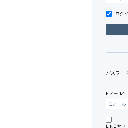
ログ
パスワー
Eメール*
LINEヤ