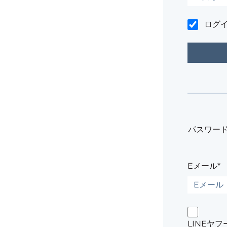
ログ
パスワー
Eメール*
LINEヤ